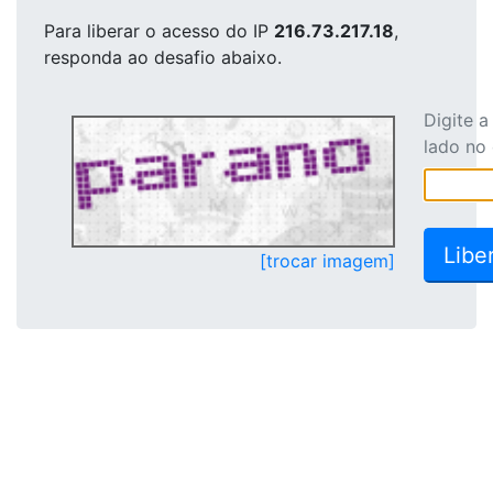
Para liberar o acesso
do IP
216.73.217.18
,
responda ao desafio abaixo.
Digite 
lado no
[trocar imagem]