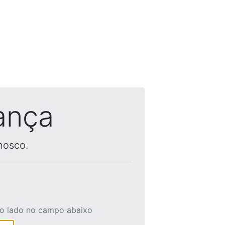
ança
nosco.
ao lado no campo abaixo