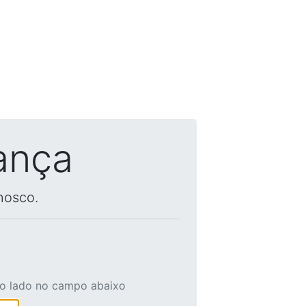
ança
nosco.
ao lado no campo abaixo