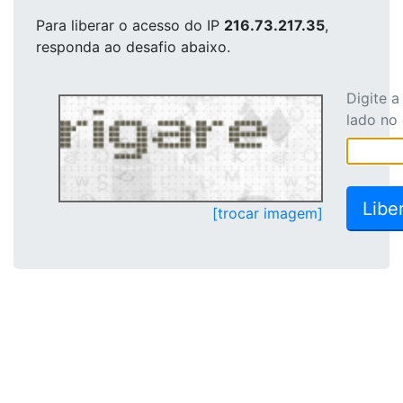
Para liberar o acesso
do IP
216.73.217.35
,
responda ao desafio abaixo.
Digite 
lado no
[trocar imagem]