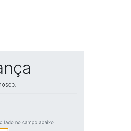
ança
nosco.
ao lado no campo abaixo